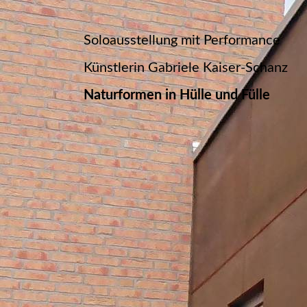
Soloausstellung mit Performance
Künstlerin Gabriele Kaiser-Schanz
Naturformen in Hülle und Fülle