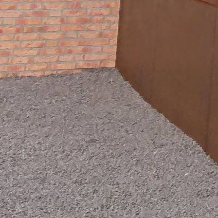
20260412_151659(2)_resized_1