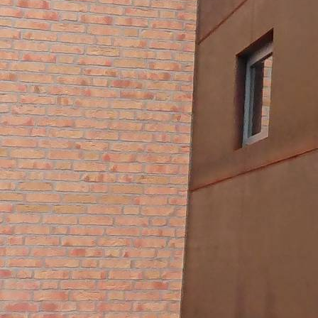
20260412_151659(7)_1